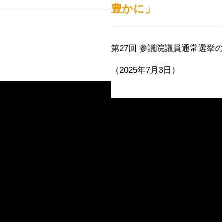
豊かに」
。
第27回 参議院議員通常選挙
（2025年7月3日）