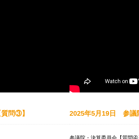
【質問③】
2025年5月19日 
参議院・決算委員会【質問④