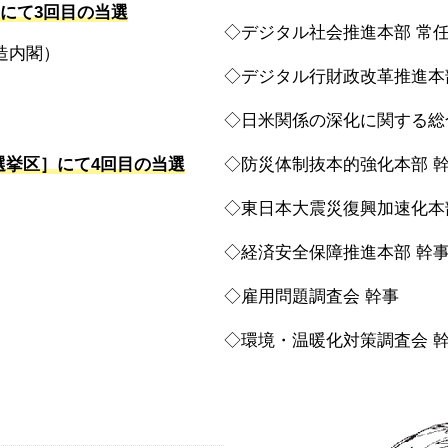
にて3回目の当選
◇
デジタル社会推進本部 常
造内閣）
◇
デジタル行財政改革推進本
◇
日米関係の深化に関する総
選挙区］にて4回目の当選
◇
防災体制抜本的強化本部 
◇
東日本大震災復興加速化本
◇
経済安全保障推進本部 幹
◇
雇用問題調査会 幹事
◇
環境・温暖化対策調査会 