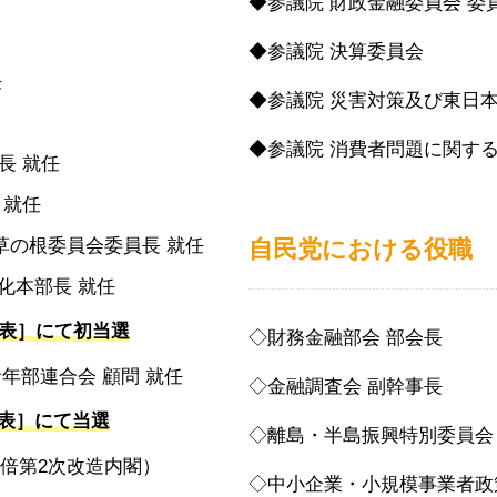
◆参議院 財政金融委員会 委
◆参議院 決算委員会
任
◆参議院 災害対策及び東日
◆参議院 消費者問題に関す
長 就任
 就任
草の根委員会委員長 就任
自民党における役職
化本部長 就任
代表］にて初当選
◇
財務金融部会 部会長
年部連合会 顧問 就任
◇
金融調査会 副幹事長
代表］にて当選
◇
離島・半島振興特別委員会
安倍第
2
次改造内閣）
◇
中小企業・小規模事業者政