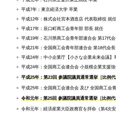
平成
7
年：東京経済大学 卒業
平成
12
年：株式会社宮本酒造店 代表取締役 就
平成
17
年：辰口町商工会青年部 部長 就任
平成
19
年：石川県商工会青年部連合会 第
17
代会
平成
21
年：全国商工会青年部連合会 第
18
代会長
平成
24
年：中小企業庁【小さな企業未来会議】
平成
24
年：全国商工会連合会 小規模企業支援強
平成25年：第23回 参議院議員通常選挙［比例
平成
25
年：全国商工会連合会 及び 全国商工会青
令和元年：第25回 参議院議員通常選挙［比例
令和元年：経済産業大臣政務官を拝命（第
4
次