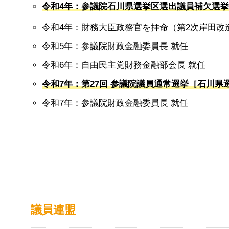
令和4年：参議院石川県選挙区選出議員補欠選挙
令和
4
年：財務大臣政務官を拝命（第
2
次岸田改
令和
5
年：参議院財政金融委員長 就任
令和6年：自由民主党財務金融部会長 就任
令和7年：第27回 参議院議員通常選挙［石川県
令和
7
年：参議院財政金融委員長 就任
議員連盟