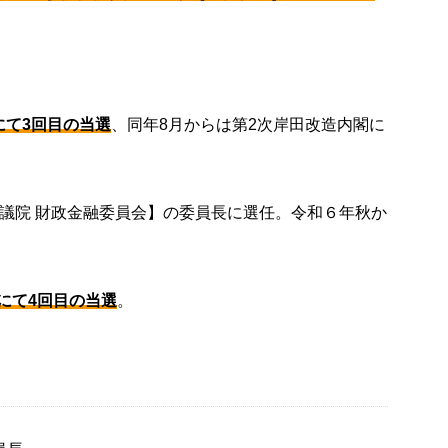
にて3回目の当選
、同年8月からは第2次岸田改造内閣に
参議院 財政金融委員会】の委員長に選任。令和６年秋か
にて4回目の当選
。