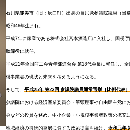
石川県能美市（旧：辰口町）出身の自民党参議院議員（当選
昭和46年生まれ。
平成7年に家業である株式会社宮本酒造店に入社し、国税庁
取締役に就任。
平成21年全国商工会青年部連合会 第18代会長に就任し、
模事業者の現状と未来を考えるようになる。
そして、
平成25年 第23回 参議院議員通常選挙［比例代表
参議院における経済産業委員会・筆頭理事や自由民主党にお
会などの役員を務め、中小企業・小規模事業者政策の拡充
地域経済の持続的発展に資する政策提言を続け、
令和元年 